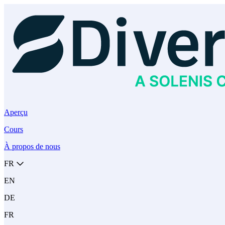
Aperçu
Cours
À propos de nous
FR
EN
DE
FR