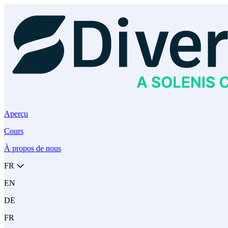
Aperçu
Cours
À propos de nous
FR
EN
DE
FR