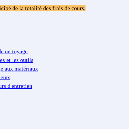
ipé de la totalité des frais de cours.
de nettoyage
s et les outils
ge aux matériaux
teurs
rs d'entretien